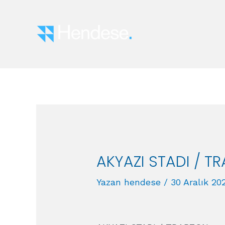
İçeriğe
atla
AKYAZI STADI / T
Yazan
hendese
/
30 Aralık 20