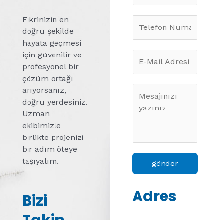
S
Fikrinizin en
T
o
doğru şekilde
e
y
hayata geçmesi
l
a
için güvenilir ve
E
e
d
profesyonel bir
-
f
*
çözüm ortağı
m
o
A
arıyorsanız,
a
n
ç
doğru yerdesiniz.
i
N
ı
Uzman
l
u
k
ekibimizle
*
m
l
birlikte projenizi
a
a
bir adım öteye
r
m
taşıyalım.
a
gönder
a
s
*
ı
Adres
Bizi
*
Takip