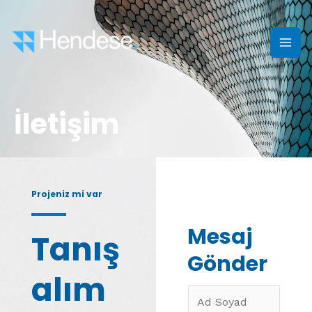
İçeriğe
mai
atla
men
İletişim
Projeniz mi var
Mesaj
Tanış
Gönder
alım
A
d