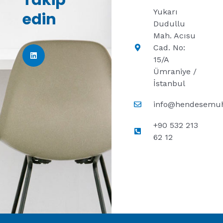
Yukarı
edin
Dudullu
L
Mah. Acısu
i
n
Cad. No:
k
15/A
e
d
Ümraniye /
i
İstanbul
n
info@hendesemu
+90 532 213
62 12